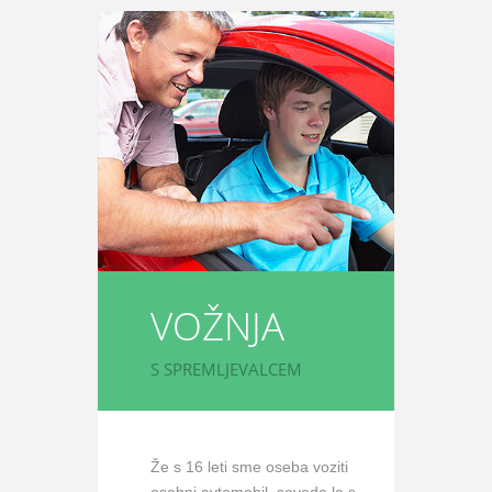
VOŽNJA
S SPREMLJEVALCEM
Že s 16 leti sme oseba voziti