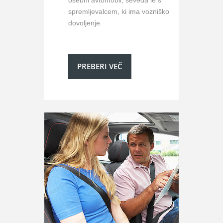
osebni avtomobil, seveda le s
spremljevalcem, ki ima vozniško
dovoljenje.
PREBERI VEČ