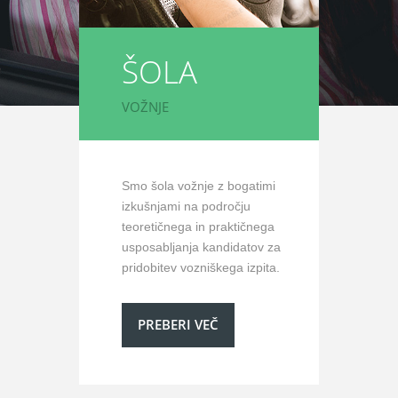
ŠOLA
VOŽNJE
Smo šola vožnje z bogatimi
izkušnjami na področju
teoretičnega in praktičnega
usposabljanja kandidatov za
pridobitev vozniškega izpita.
PREBERI VEČ