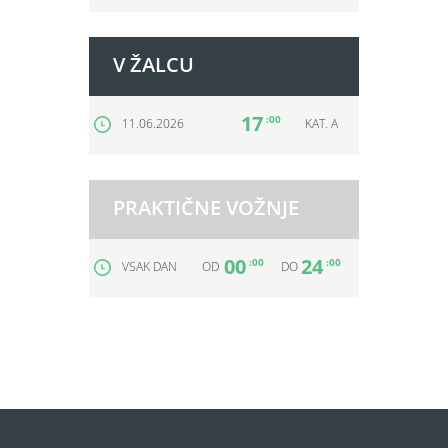
V ŽALCU
17
:00
11.06.2026
KAT. A
PRAKTIČNE VOŽNJE
00
24
:00
:00
VSAK DAN
OD
DO