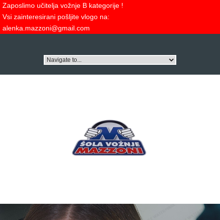
Zaposlimo učitelja vožnje B kategorije !
Vsi zainteresirani pošljite vlogo na:
alenka.mazzoni@gmail.com